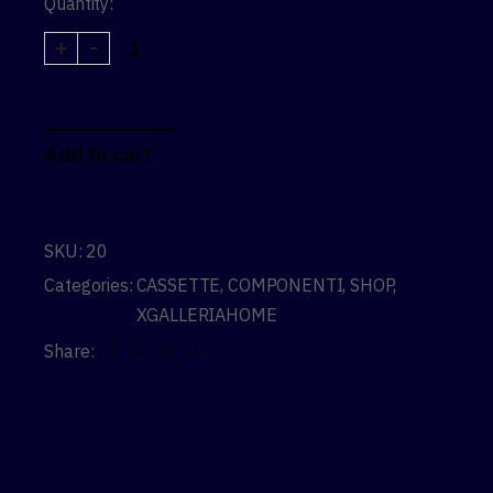
Quantity:
+
-
CASSETTA ORO TOT™ 11V - 12V for AXS® 11-29 / 
Add to cart
SKU:
20
Categories:
CASSETTE
,
COMPONENTI
,
SHOP
,
XGALLERIAHOME
Share: