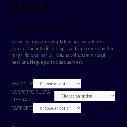
11-32
230,00
EUR
–
270,00
EUR
Nemo enim ipsam voluptatem quia voluptas sit
aspernatur aut odit aut fugit, sed quia consequuntur
magni dolores eos qui ratione voluptatem sequi
nesciunt. Neque porro quisquam est.
VELOCITA'
CORPETTO RUOTA
LIBERA
RAPPORTI
Clear