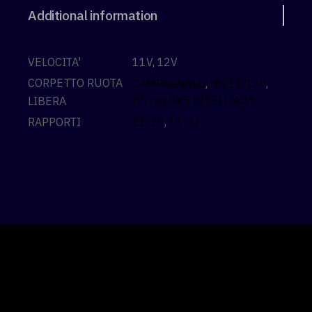
Additional information
VELOCITA'
11V, 12V
CORPETTO RUOTA
CAMPAGNOLO
,
HG 11/12V
,
HS per AXS INTELLAXS®
LIBERA
RAPPORTI
11-29
,
11-32